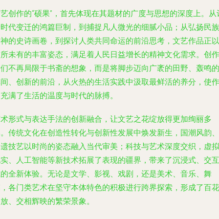
文艺创作的“硕果”，首先体现在其题材的广度与思想的深度上。从
录时代变迁的鸿篇巨制，到捕捉凡人微光的细腻小品；从弘扬民
精神的史诗画卷，到探讨人类共同命运的前沿思考，文艺作品正
前所未有的丰富姿态，满足着人民日益增长的精神文化需求。创
者们不再局限于书斋的想象，而是将脚步迈向广袤的田野、轰鸣
车间、创新的前沿，从火热的生活实践中汲取最鲜活的养分，使
品充满了生活的温度与时代的脉搏。
艺术形式与表达手法的创新融合，让文艺之花绽放得更加绚丽多
彩。传统文化在创造性转化与创新性发展中焕发新生，国潮风韵
非遗技艺以时尚的姿态融入当代审美；科技与艺术深度交织，虚
现实、人工智能等新技术拓展了表现的疆界，带来了沉浸式、交
式的全新体验。无论是文学、影视、戏剧，还是美术、音乐、舞
蹈，各门类艺术在坚守本体特色的积极进行跨界探索，形成了百
齐放、交相辉映的繁荣景象。