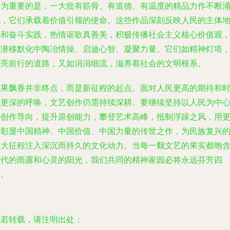
更为重要的是，一大批有筋骨、有道德、有温度的精品力作不断
现，它们承载着价值引领的使命。这些作品深刻反映人民的主体
位和奋斗实践，热情讴歌真善美，积极传播社会主义核心价值观
在潜移默化中陶冶情操、启迪心智、凝聚力量。它们如精神灯塔
照亮前行的道路，又如涓涓细流，滋养着社会的文明根系。
硕果飘香并非终点，而是新征程的起点。面对人民更高的期待和
代更深的呼唤，文艺创作仍需持续深耕。要继续坚持以人民为中
的创作导向，提升原创能力，攀登艺术高峰，抵制浮躁之风，用
多彰显中国精神、中国价值、中国力量的传世之作，为民族复兴
伟大征程注入深沉而持久的文化动力。当每一颗文艺的果实都饱
时代的雨露和心灵的阳光，我们共同的精神家园必将永远芬芳四
溢。
如若转载，请注明出处：